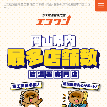
ガス給湯器取替工事 浅口市 K様 - 岡山・倉敷のガス給湯器専門店エコ
t
ワン
o
g
g
l
e
n
a
v
i
g
a
t
i
o
n