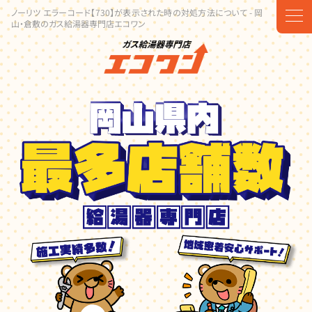
ノーリツ エラーコード【730】が表示された時の対処方法について - 岡
t
山・倉敷のガス給湯器専門店エコワン
o
g
g
l
e
n
a
v
i
g
a
t
i
o
n