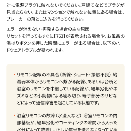
対に電源プラグに触れないでください。戸建てなどでプラグが
見当たらない、またはマンションで触れない位置にある場合は、
ブレーカーの落とし込みを行ってください。
エラーが消えない・再発する場合の主な原因
リセットを行ってもすぐに【763】が表示される場合や、お風呂の
湯はりボタンを押した瞬間にエラーが出る場合は、以下のハー
ドウェアトラブルが疑われます。
リモコン配線の不具合（断線・ショート・接触不良）
給
湯器本体からリモコンへ繋がる配線、あるいは台所と
浴室のリモコンを中継している配線が、経年劣化やネ
ズミなどの小動物による噛み切り、端子部分のサビな
どによって通信障害を起こしている状態です。
浴室リモコンの故障（水浸入など）
浴室リモコンの内
部基板が、経年劣化やコーティングの隙間から入った
水分によって故障し、正しい信号を送れなくなっている