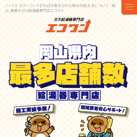
ノーリツ エラーコード【763】が表示された時の対処方法について - 岡
t
山・倉敷のガス給湯器専門店エコワン
o
g
g
l
e
n
a
v
i
g
a
t
i
o
n