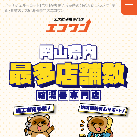
ノーリツ エラーコード【721】が表示された時の対処方法について - 岡
t
山・倉敷のガス給湯器専門店エコワン
o
g
g
l
e
n
a
v
i
g
a
t
i
o
n