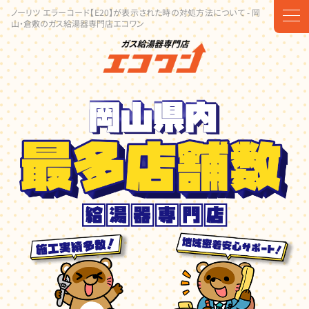
ノーリツ エラーコード【E20】が表示された時の対処方法について - 岡
t
山・倉敷のガス給湯器専門店エコワン
o
g
g
l
e
n
a
v
i
g
a
t
i
o
n