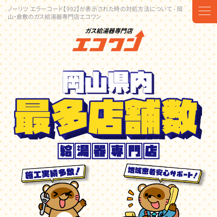
ノーリツ エラーコード【992】が表示された時の対処方法について - 岡
t
山・倉敷のガス給湯器専門店エコワン
o
g
g
l
e
n
a
v
i
g
a
t
i
o
n